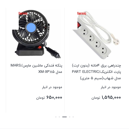
قابل
موج
00
چندراهی برق ۴خانه (بدون ارت)
پنکه فندکی ماشین مارس/MARS
بست
پارت الکتریک/PART ELECTRIC
مدل XM-X۳۸۵
مدل شهاب(سیم ۵ متری)
موجود در انبار
موجود در انبار
650,000
1,595,000
تومان
تومان
بستن
بستن