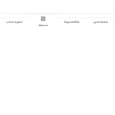
صفحه اصلی
علاقه‌مندی‌ها
تسویه حساب
دسته‌ها
رفتن به بالا
تلفن
03132369204
,
09371777347
ایمیل
Kalafarnic@gmail.com
نشانی فروشگاه:اصفهان،خ طالقانی،جنب مجتمع تجاری الماس