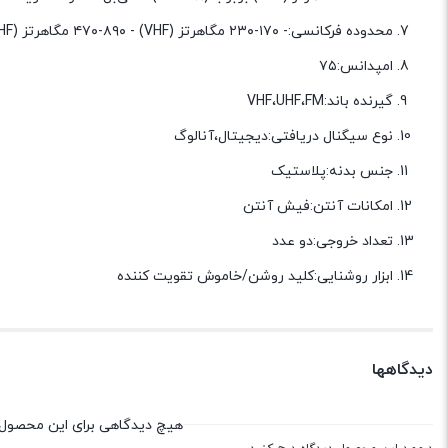
محدوده فرکانسی:- ۱۷۰-۲۳۰ مگاهرتز (VHF) - ۴۷۰-۸۹۰ مگاهرتز (UHF) - ۴۰-۱۰۸ مگاهرتز (VL &amp; FM)
امپدانس:۷۵
گیرنده باند:VHF،UHF،FM
نوع سیگنال دریافتی:دیجیتال،آنالوگ
جنس بدنه:پلاستیک
امکانات آنتن:فیش آنتن
تعداد خروجی:دو عدد
ابزار روشنایی:کلید روشن/خاموش تقویت کننده
دیدگاهها
هیچ دیدگاهی برای این محصول