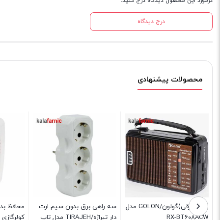
درمورد این محصول دیدگاه درج کنید.
درج دیدگاه
محصولات پیشنهادی
رادیو (برقی)گولون/GOLON مدل
سه راهی برق بدون سیم ارت
محافظ بد
دل
RX-BT۶۰۸ACW
دار تیراژه/TIRAJEH مدل تاپ