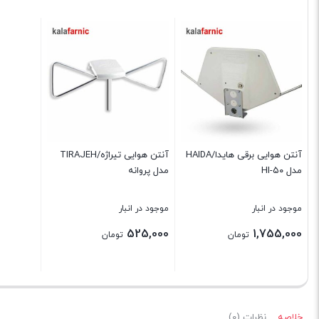
آنتن هوایی برقی هایدا/HAIDA
آنتن هوایی تیراژه/TIRAJEH
مدل HI-۵۰
مدل پروانه
موجود در انبار
موجود در انبار
525,000
1,755,000
تومان
تومان
بستن
بستن
خلاصه
نظرات (0)