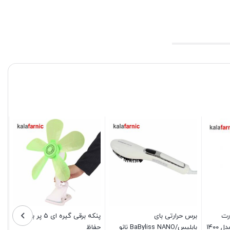
رت
برس حرارتی بای
پنکه برقی گیره ای ۵ پر بدون
بابلیس/BaByliss NANO نانو
حفاظ