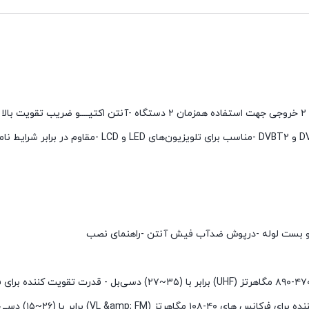
سایر توضیحات:-فاقد شاخک تلسکوپی آلومنیومی در طرفین -دارای ۲ خروجی جهت استفاده همزمان ۲ دستگاه -آنتن اکت
گیرنده امواج FM-VHF/UHF -مناسب برای انواع گیرنده دیجیتال DVBT و DVBT۲ -مناسب برای ت
چ و بست لوله -درپوش ضدآب فیش آنتن -راهنمای نصب
قدرت تقویت کننده(GAIN):- قدرت تقویت کننده برای فرکانس های ۴۷۰-۸۹۰ مگاهرتز (UHF) برابر با (۳۵~۲۷) دسی‌بل 