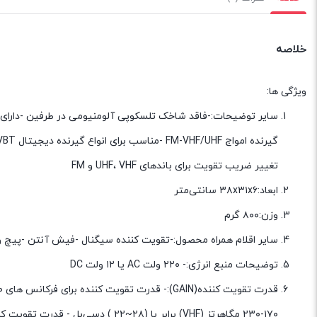
خلاصه
ویژگی ها:
تغییر ضریب تقویت برای باندهای UHF، VHF و FM
ابعاد:۳۸x۳۱x۶ سانتی‌متر
وزن:۸۰۰ گرم
سایر اقلام همراه محصول:-تقویت کننده سیگنال -فیش آنتن -پی
توضیحات منبع انرژی:- ۲۲۰ ولت AC یا ۱۲ ولت DC
۱۷۰-۲۳۰ مگاهرتز (VHF) برابر با (۲۸~۲۲ ) دسی‌بل - قدرت تقویت کننده برای فرکانس های ۴۰-۱۰۸ مگاهرتز (VL &amp; FM) برابر با (۲۶~۱۵) دسی‌بل