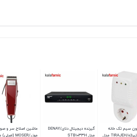
ون سیم تک خانه
گیرنده دیجیتال دنای/DENAY
ماشین اصلاح سر و صو
کولرگازی تیراژه/TIRAJEH مدل
مدل STB۱۰۳۳H
موزر/MOSER (اصلی) مدل ۱۴۰۰