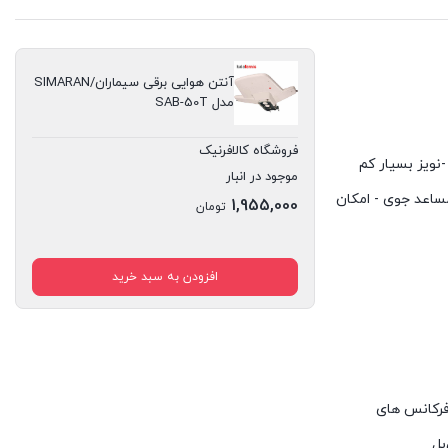
آنتن هوایی برقی سیماران/SIMARAN
مدل SAB-50T
فروشگاه کالافرنیک
یــــو ضریب تقویت بالا -نویز بسیار کم
موجود در انبار
لویزیون‌های LED و LCD -مقاوم در برابر شرایط نامساعد جوی - امکان
1,955,000
تومان
افزودن به سبد خرید
- قدرت تقویت کننده برای فرکانس های