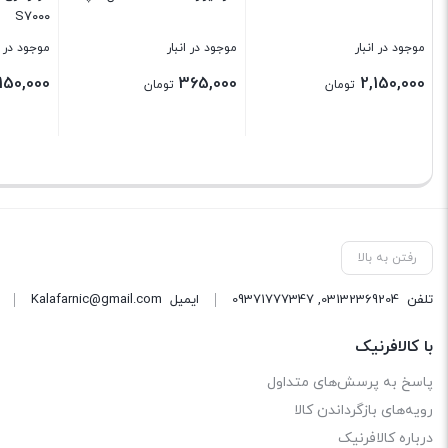
S۷۰۰۰
موجود در انبار
موجود در انبار
موجود در ا
,150,000
365,000
2,150,000
تومان
تومان
بستن
بستن
بستن
رفتن به بالا
تلفن
03132369204
,
09371777347
ایمیل
Kalafarnic@gmail.com
با کالافرنیک
پاسخ به پرسش‌های متداول
رویه‌های بازگرداندن کالا
درباره کالافرنیک