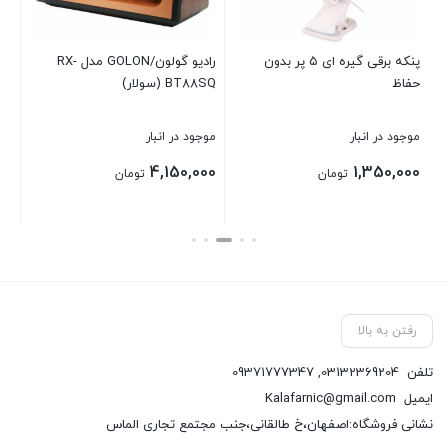
پنکه برقی گیره ای ۵ پر بدون
رادیو گولون/GOLON مدل RX-
بست
حفاظ
BT۸۸SQ (سولار)
موجود در انبار
موجود در انبار
4,150,000
1,350,000
تومان
تومان
بستن
بستن
رفتن به بالا
تلفن
03132369204
,
09371777347
ایمیل
Kalafarnic@gmail.com
نشانی فروشگاه:اصفهان،خ طالقانی،جنب مجتمع تجاری الماس