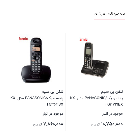
محصولات مرتبط
تلفن بی سیم
تلفن بی سیم
ل KX-
پاناسونیک/PANASONIC مدل KX-
پاناسونیک/PANASONIC مدل KX-
TG۳۶۱۱BX
TG۳۷۲۱BX
موجود در انبار
موجود در انبار
7,860,000
10,750,000
تومان
تومان