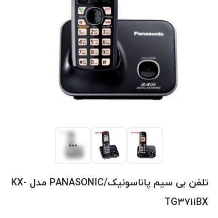
تلفن بی سیم پاناسونیک/PANASONIC مدل KX-
TG۳۷۱۱BX