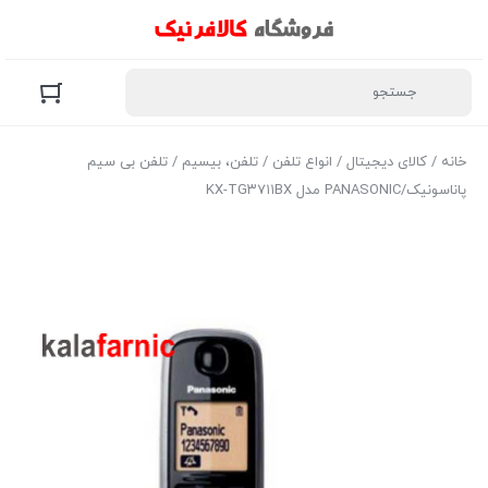
خانه
/
کالای دیجیتال
/
انواع تلفن
/
تلفن، بیسیم
/ تلفن بی سیم
پاناسونیک/PANASONIC مدل KX-TG۳۷۱۱BX