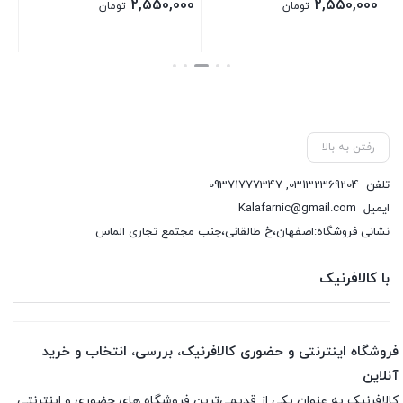
00
2,550,000
2,550,000
تومان
تومان
بستن
بستن
بست
رفتن به بالا
تلفن
03132369204
,
09371777347
ایمیل
Kalafarnic@gmail.com
نشانی فروشگاه:اصفهان،خ طالقانی،جنب مجتمع تجاری الماس
با کالافرنیک
فروشگاه اینترنتی و حضوری کالافرنیک، بررسی، انتخاب و خرید
آنلاین
کالافرنیک به عنوان یکی از قدیمی‌ترین فروشگاه های حضوری و اینترنتی