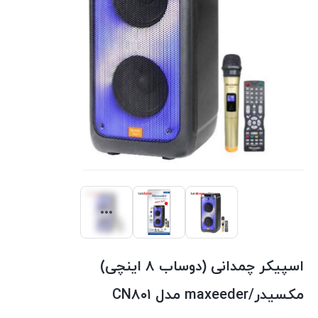
اسپیکر چمدانی (دوساب ۸ اینچی)
مکسیدر/maxeeder مدل CN۸۰۱