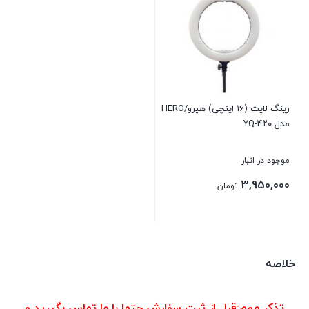
رینگ لایت (۱۶ اینچی) هیرو/HERO
مدل YQ-۴۲۰
موجود در انبار
3,950,000
تومان
بستن
خلاصه
تذکر مهم:قبل از ثبت سفارش حتما با ما تماس بگیرید و