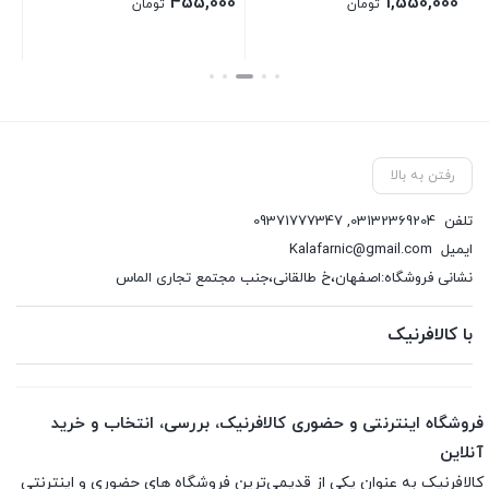
455,000
1,550,000
تومان
تومان
بستن
بستن
رفتن به بالا
تلفن
03132369204
,
09371777347
ایمیل
Kalafarnic@gmail.com
نشانی فروشگاه:اصفهان،خ طالقانی،جنب مجتمع تجاری الماس
با کالافرنیک
فروشگاه اینترنتی و حضوری کالافرنیک، بررسی، انتخاب و خرید
آنلاین
کالافرنیک به عنوان یکی از قدیمی‌ترین فروشگاه های حضوری و اینترنتی