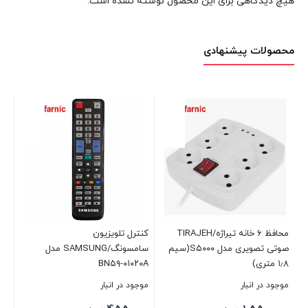
هیچ دیدگاهی برای این محصول نوشته نشده است.
محصولات پیشنهادی
CW
موج
00
محافظ ۶ خانه تیراژه/TIRAJEH
کنترل تلویزیون
بست
صوتی تصویری مدل S۵۰۰۰(سیم
سامسونگ/SAMSUNG مدل
۱٫۸ متری)
BN۵۹-۰۱۰۲۰A
موجود در انبار
موجود در انبار