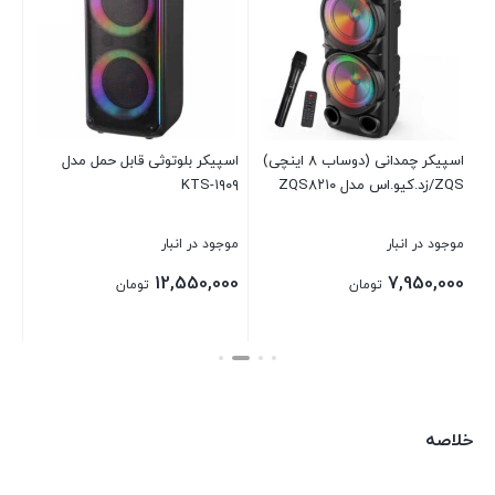
موج
00
اسپیکر چمدانی (دوساب ۸ اینچی)
اسپیکر بلوتوثی قابل حمل مدل
بست
ZQS/زد.کیو.اس مدل ZQS۸۲۱۰
KTS-۱۹۰۹
موجود در انبار
موجود در انبار
12,550,000
7,950,000
تومان
تومان
بستن
بستن
خلاصه