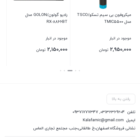
میکروفون بی سیم تسکو/TSCO
رادیو گولون/GOLON مدل
بست
مدل TMIC۵۵۰۰
RX-۸۸۶۶BT
موجود در انبار
موجود در انبار
2,150,000
2,950,000
تومان
تومان
بستن
بستن
رفتن به بالا
تلفن
03132369204
,
09371777347
ایمیل
Kalafarnic@gmail.com
نشانی فروشگاه:اصفهان،خ طالقانی،جنب مجتمع تجاری الماس