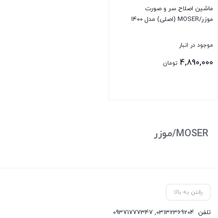
ماشین اصلاح سر و صورت
موزر/MOSER (اصلی) مدل ۱۴۰۰
موجود در انبار
4,890,000
تومان
بستن
MOSER/موزر
رفتن به بالا
تلفن
03132369204
,
09371777347