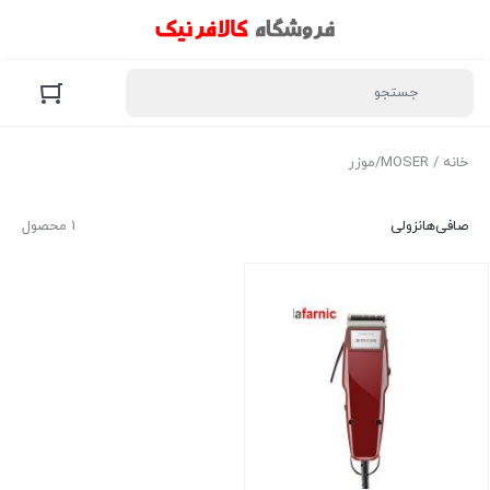
خانه
/ MOSER/موزر
صافی‌ها
نزولی
1 محصول