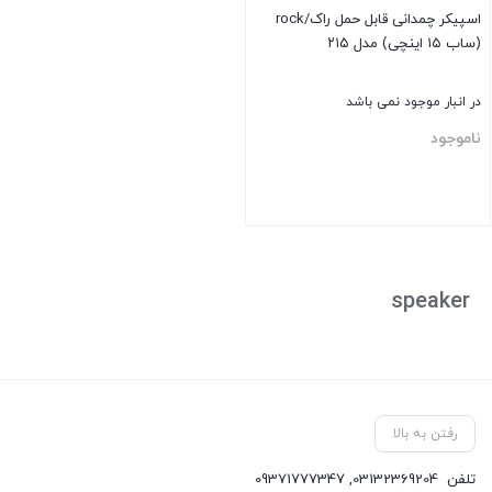
اسپیکر چمدانی قابل حمل راک/rock
(ساب ۱۵ اینچی) مدل ۲۱۵
در انبار موجود نمی باشد
ناموجود
بستن
speaker
رفتن به بالا
تلفن
03132369204
,
09371777347