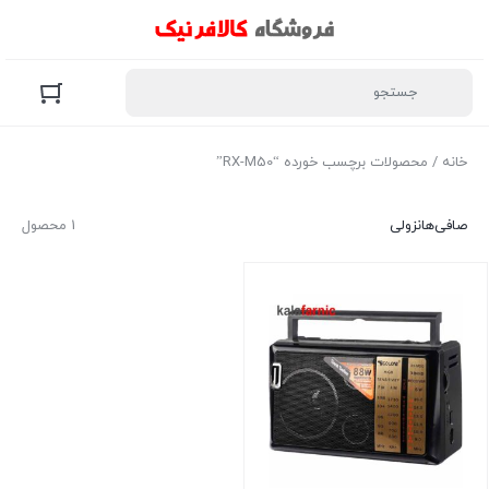
خانه
/ محصولات برچسب خورده “RX-M50”
صافی‌ها
نزولی
1 محصول