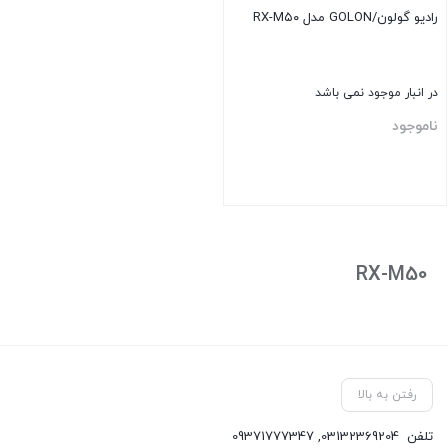
رادیو گولون/GOLON مدل RX-M۵۰
در انبار موجود نمی باشد
ناموجود
بستن
RX-M50
رفتن به بالا
تلفن
03132369204
,
09371777347