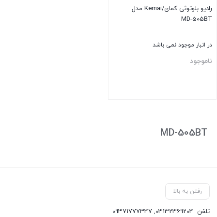
رادیو بلوتوثی کمای/Kemai مدل
MD-۵۰۵BT
در انبار موجود نمی باشد
ناموجود
بستن
MD-505BT
رفتن به بالا
تلفن
03132369204
,
09371777347