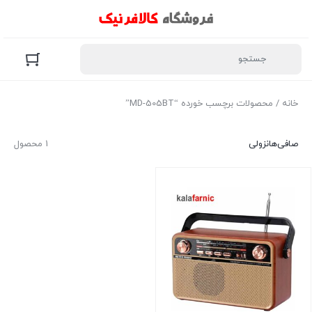
خانه
/ محصولات برچسب خورده “MD-505BT”
صافی‌ها
نزولی
1 محصول