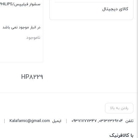
سشوار فیلیپس/PHILIPS مدل HP۸۲۲۹
کالای دیجیتال
در انبار موجود نمی باشد
ناموجود
بستن
HP8229
رفتن به بالا
تلفن
03132369204
,
09371777347
ایمیل
Kalafarnic@gmail.com
با کالافرنیک