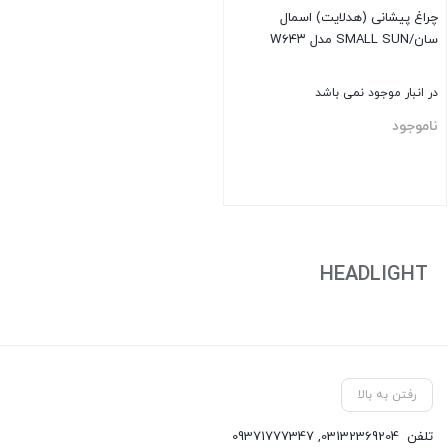
چراغ پیشانی (هدلایت) اسمال
سان/SMALL SUN مدل W۶۴۳
در انبار موجود نمی باشد
ناموجود
بستن
HEADLIGHT
رفتن به بالا
تلفن
03132369204
,
09371777347