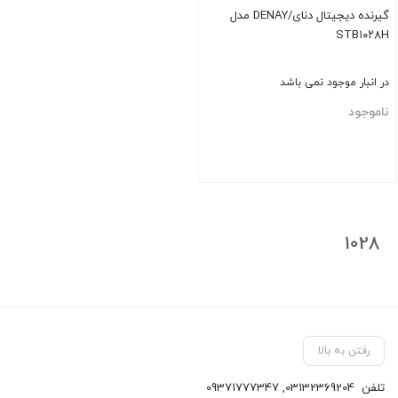
گیرنده دیجیتال دنای/DENAY مدل
STB۱۰۲۸H
در انبار موجود نمی باشد
ناموجود
بستن
1028
رفتن به بالا
تلفن
03132369204
,
09371777347