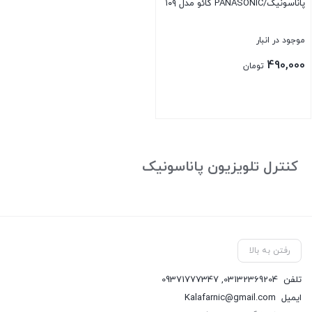
پاناسونیک/PANASONIC گائو مدل ۱۰۹
موجود در انبار
490,000
تومان
بستن
کنترل تلویزیون پاناسونیک
رفتن به بالا
تلفن
03132369204
,
09371777347
ایمیل
Kalafarnic@gmail.com