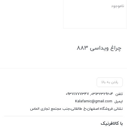
ناموجود
بستن
چراغ ویداسی 883
رفتن به بالا
تلفن
03132369204
,
09371777347
ایمیل
Kalafarnic@gmail.com
نشانی فروشگاه:اصفهان،خ طالقانی،جنب مجتمع تجاری الماس
با کالافرنیک