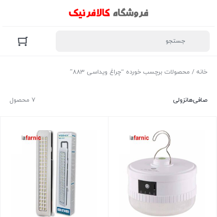
خانه
/ محصولات برچسب خورده “چراغ ویداسی 883”
صافی‌ها
نزولی
7 محصول