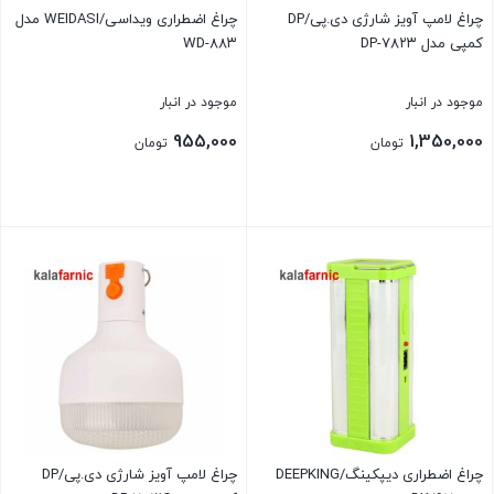
چراغ لامپ آویز شارژی دی.پی/DP
چراغ اضطراری ویداسی/WEIDASI مدل
کمپی مدل DP-۷۸۲۳
WD-۸۸۳
موجود در انبار
موجود در انبار
955,000
1,350,000
تومان
تومان
بستن
بستن
چراغ اضطراری دیپکینگ/DEEPKING
چراغ لامپ آویز شارژی دی.پی/DP