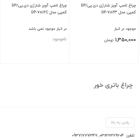
چراغ لامپ آویز شارژی دی.پی/DP
چراغ لامپ آویز شارژی دی.پی/DP
کمپی مدل DP-۷۸۲۳
کمپی مدل DP-۷۸۱۲C
موجود در انبار
در انبار موجود نمی باشد
ناموجود
1,350,000
تومان
بستن
بستن
چراغ باتری خور
رفتن به بالا
تلفن
03132369204
,
09371777347