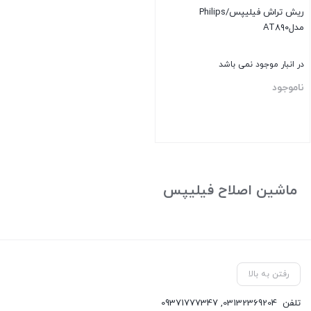
ریش تراش فیلیپس/Philips
مدلAT۸۹۰
در انبار موجود نمی باشد
ناموجود
بستن
ماشین اصلاح فیلیپس
رفتن به بالا
تلفن
03132369204
,
09371777347