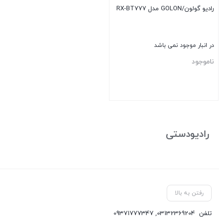
رادیو گولون/GOLON مدل RX-BT۷۷۷
در انبار موجود نمی باشد
ناموجود
بستن
رادیودستی
رفتن به بالا
تلفن
03132369204
,
09371777347