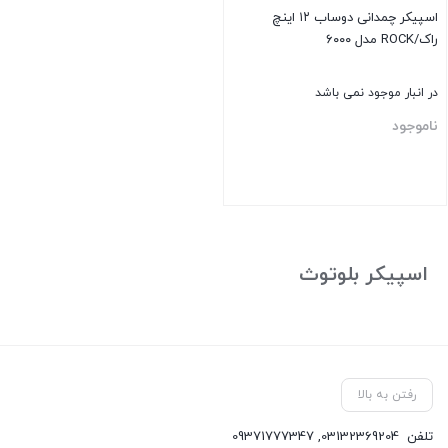
اسپیکر چمدانی دوساب ۱۲ اینچ
راک/ROCK مدل ۶۰۰۰
در انبار موجود نمی باشد
ناموجود
بستن
اسپیکر بلوتوث
رفتن به بالا
تلفن
03132369204
,
09371777347